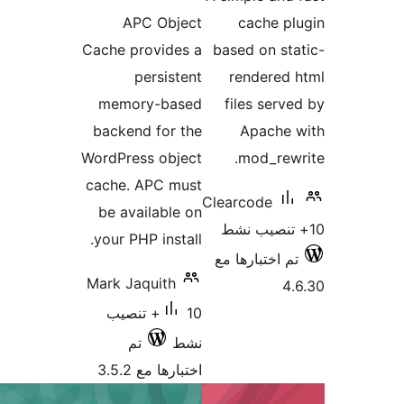
التقييمات
APC Objec
Cache provides 
persisten
memory-base
backend for th
WordPress objec
cache. APC mus
be available o
your PHP install
Mark Jaquith
10+ تنصيب
شط
تم
تبارها مع 3.5.2