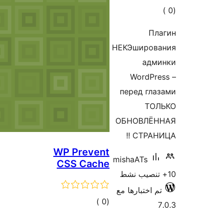
WP Preven
CSS Cach
إجمالي
)
التقييمات