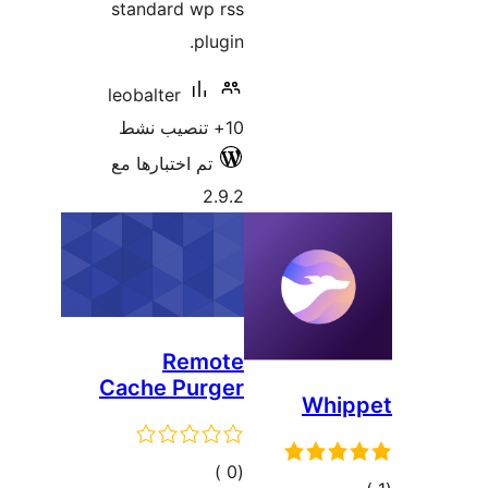
standard wp rs
plugi
leobalter
صيب نشط
تم اختبارها مع
2.9.
Remot
Cache Purge
إجمالي
)