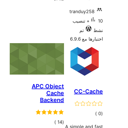
APC Objec
Cach
Backen
إجمالي
)