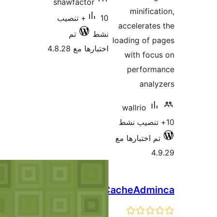
shawfactor
10+ تنصيب
شط
تم
تبارها مع 4.8.28
NO