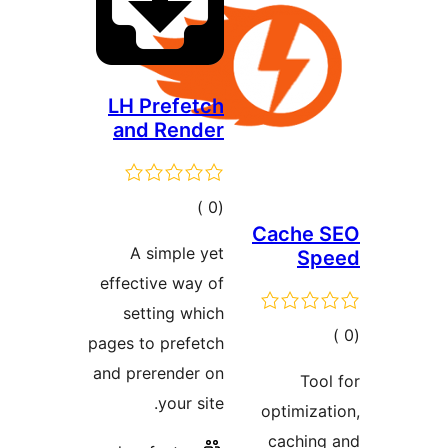
LH Prefetc
and Rende
إجمالي
)
التقييمات
A simple ye
effective way o
setting whic
pages to prefetc
and prerender o
your sit