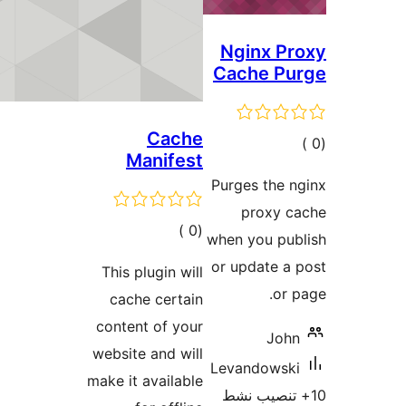
Cach
Manifes
إجمالي
)
التقييمات
This plugin wil
cache certai
content of you
website and wil
make it availabl