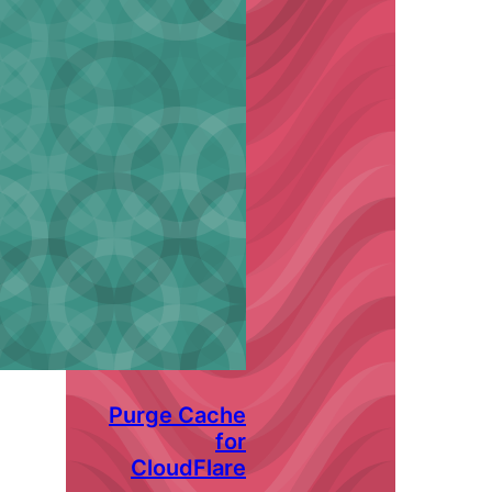
Purge Cach
fo
CloudFlar