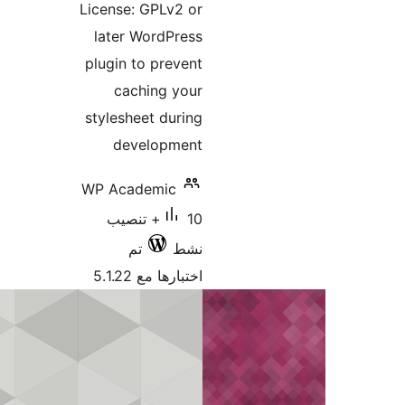
License: GPLv2 o
later WordPres
plugin to preven
caching you
stylesheet durin
developmen
WP Academic
10+ تنصيب
شط
تم
تبارها مع 5.1.22