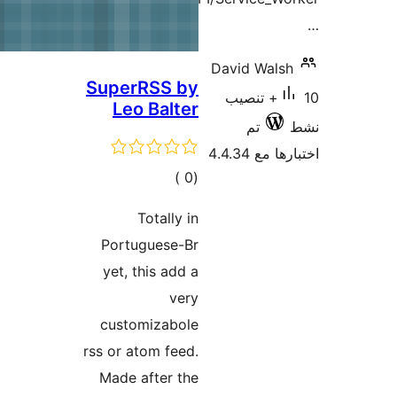
SuperRSS b
Leo Balte
إجمالي
)
التقييمات
Totally 
Portuguese-B
yet, this add 
ver
customizabol
rss or atom feed
Made after th