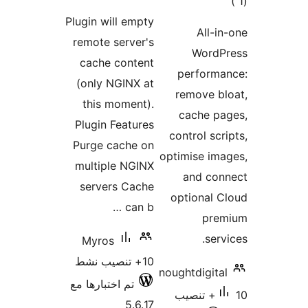
التقييمات
Plugin will empt
remote server'
cache conten
(only NGINX a
this moment)
Plugin Feature
Purge cache o
multiple NGIN
servers Cach
can b
Myros
صيب نشط
تم اختبارها مع
5.6.1