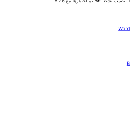
تم اختبارها مع 6.7.6
Word
B