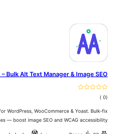
t – Bulk Alt Text Manager & Image SEO
إجمالي
)
(0
التقييمات
r for WordPress, WooCommerce & Yoast. Bulk-fix
utes — boost image SEO and WCAG accessibility.