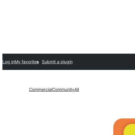
Log in
My favorites
Submit a plugin
Commercial
Community
All