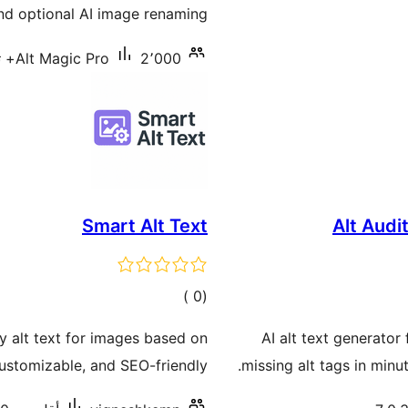
nd optional AI image renaming.
2٬000+ تنصيب نشط
Alt Magic Pro
Smart Alt Text
Alt Audi
إجمالي
)
(0
التقييمات
y alt text for images based on
AI alt text generato
customizable, and SEO-friendly.
missing alt tags in min