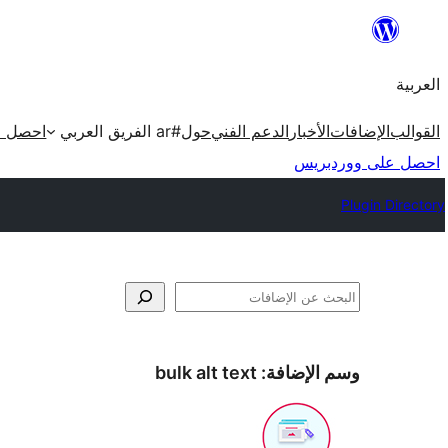
تخطى
إلى
العربية
المحتوى
القوالب
الإضافات
الأخبار
الدعم الفني
حول
#ar الفريق العربي
احصل ع
احصل على ووردبريس
Plugin Directory
البحث
وسم الإضافة:
bulk alt text