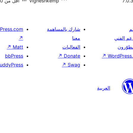
vigneshkemp
أقل من 10 تنصيب نشط
م
شارك بالمساهمة
Press.com
عم الفني
معنا
↗
مطوّرون
الفعاليات
Matt
↗
bbPress
↗
Donate
↗
WordPress.
uddyPress
↗
Swag
العربية