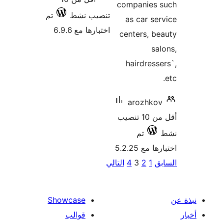
comp
تنصيب نشط
تم
as 
اختبارها مع 6.9.6
cent
ha
ar
من 10 تنصيب
4
التالي
Showcase
قوالب