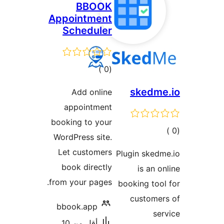
BBOOK
Appointment
Scheduler
إجمالي
)
(0
التقييمات
s
Add online
appointment
booking to your
WordPress site.
Let customers
Plugi
book directly
from your pages.
booki
cu
bbook.app
أقل من 10