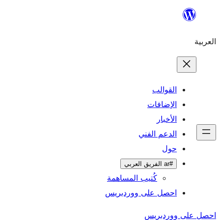
المساهمة
وردبريس