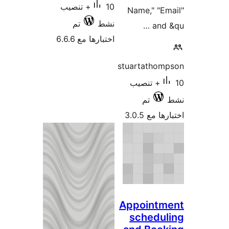
10+ تنصيب
Nam
نشط
تم
اختبارها مع 6.6.6
stuar
صيب
App
sc