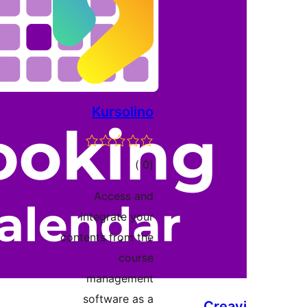
Kursolino
إجمالي
)
(0
التقييمات
Access and
integrate your
contents from the
course
management
software as a