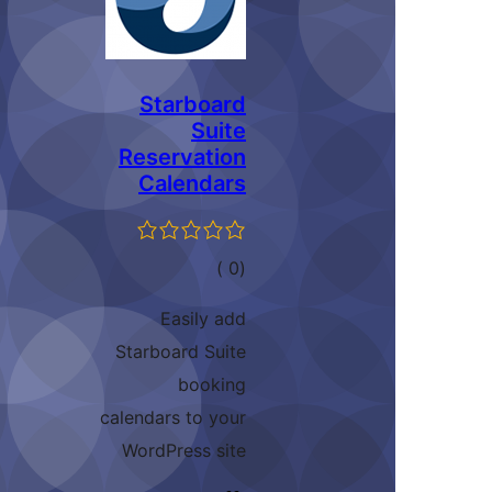
Starboard
Suite
Reservation
Calendars
إجمالي
)
(0
التقييمات
Easily add
Starboard Suite
booking
calendars to your
WordPress site