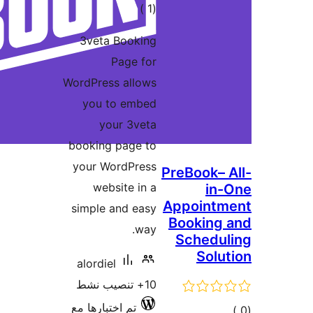
إجمالي
)
(1
التقييمات
3veta Booking
Page for
WordPress allows
you to embed
your 3veta
booking page to
your WordPress
PreB
website in a
App
simple and easy
Boo
way.
Sc
alordiel
10+ تنصيب نشط
تم اختبارها مع