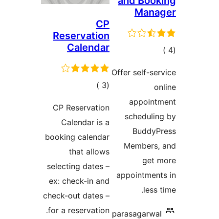
and
CP
Reservation
Calendar
Offer 
إجمالي
)
(3
التقييمات
a
CP Reservation
sc
Calendar is a
booking calendar
Me
that allows
selecting dates –
appo
ex: check-in and
check-out dates –
for a reservation.
paras