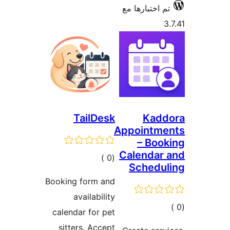
رها مع
TailDesk
Appo
–
Cale
إجمالي
)
(0
Sc
التقييمات
Booking form and
availability
calendar for pet
sitters. Accept