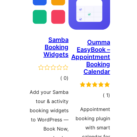
Samba
Booking
Ea
Widgets
App
إجمالي
)
(0
التقييمات
Add your Samba
tour & activity
A
booking widgets
boo
to WordPress —
Book Now,
c