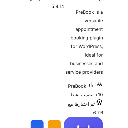
5.8.14
P
a
boo
for
busi
servic
PreB
رها مع