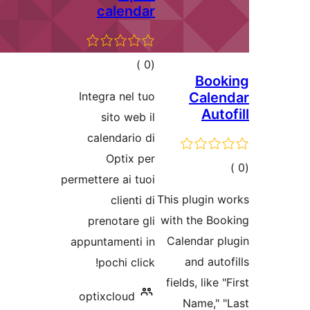
calendar
إجمالي
)
(0
التقييمات
Integra nel tuo
sito web il
calendario di
Optix per
permettere ai tuoi
This p
clienti di
with 
prenotare gli
Cale
appuntamenti in
a
pochi click!
fields
optixcloud
N