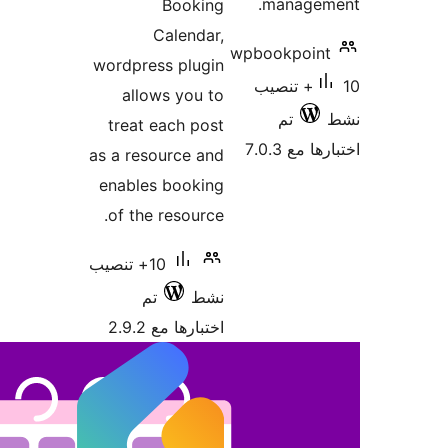
m
Booking
Calendar,
wpboo
wordpress plugin
صيب
allows you to
treat each post
as a resource and
enables booking
of the resource.
10+ تنصيب
نشط
تم
اختبارها مع 2.9.2