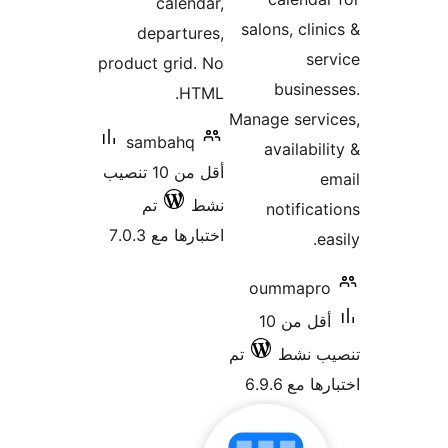
calendar,
salon
departures,
product grid. No
HTML.
Manag
sambahq
av
أقل من 10 تنصيب
نشط
تم
n
اختبارها مع 7.0.3
ou
أقل من 10
تم