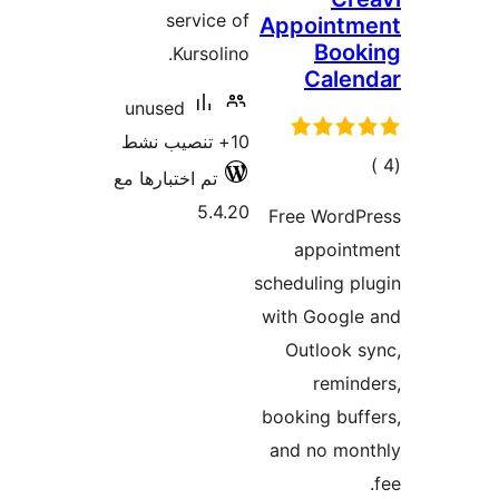
service of
App
Kursolino.
unused
10+ تنصيب نشط
تم اختبارها مع
5.4.20
Free
a
schedu
with 
Ou
booki
and 