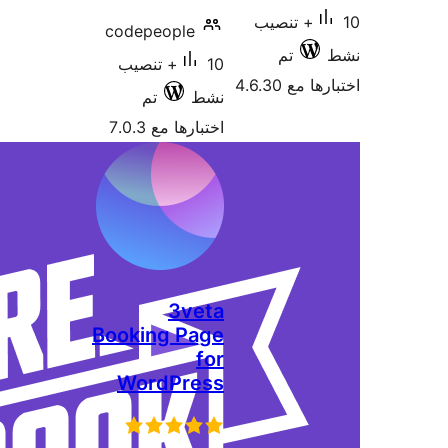
صيب
codepeople
10+ تنصيب
نشط
تم
اختبارها مع 7.0.3
3veta
Booking Page
for
WordPress