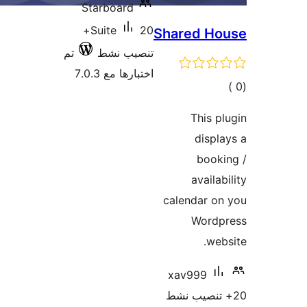
Starboard
20+
Suite
Shar
تنصيب نشط
تم
اختبارها مع 7.0.3
cale
xav