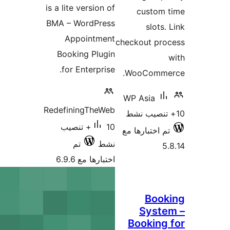
is a lite version of
c
BMA – WordPress
Appointment
checko
Booking Plugin
for Enterprise.
Woo
WP A
RedefiningTheWeb
10+ تنصيب
رها مع
نشط
تم
اختبارها مع 6.9.6
Bo