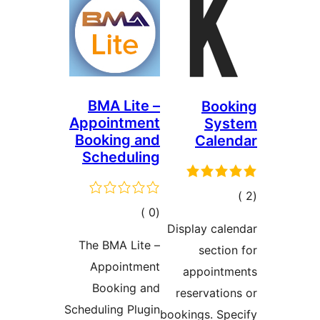
BMA Lite –
Appointment
Booking and
Scheduling
إجمالي
)
(0
Displ
التقييمات
The BMA Lite –
Appointment
ap
Booking and
rese
Scheduling Plugin
bookin