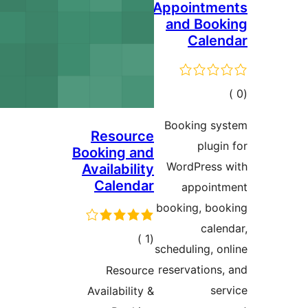
Appo
and
Book
Resource
Booking and
Word
Availability
Calendar
a
bookin
إجمالي
)
(1
schedul
التقييمات
reserv
Resource
Availability &