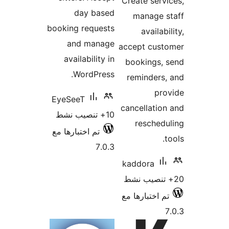
Creat
day based
ma
booking requests
and manage
accep
availability in
book
WordPress.
rem
EyeSeeT
cance
10+ تنصيب نشط
r
تم اختبارها مع
7.0.3
kadd
رها مع