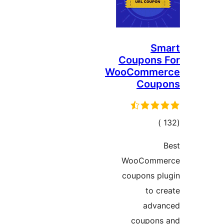
Sm
Coupons 
WooComme
Coup
إجمالي
)
التقييمات
WooComm
coupons pl
to c
adva
coupons