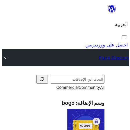
احص
Commercial
Commun
bogo
وسم الإض