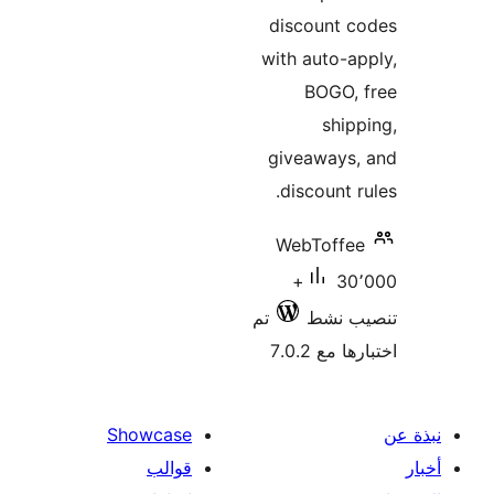
discount c
with auto-a
BOGO, 
ship
giveaways,
discount r
WebToffe
30٬000+
تم
تنصيب
اختبارها 
Showcase
قوالب