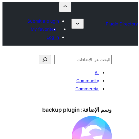
Submit a plugin
My favorites
Log in
All
Community
Commercial
الإضافة:
backup plugin