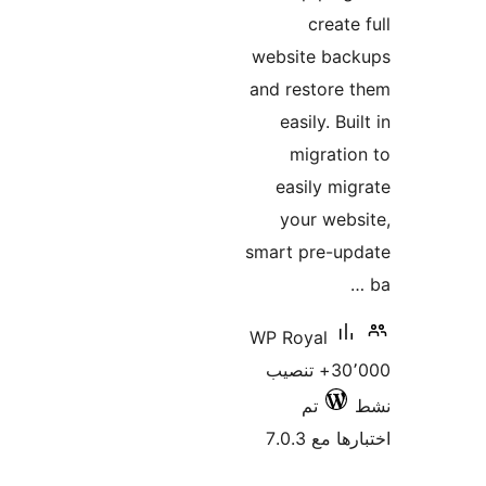
create
website bac
and restore
easily. Bu
migrati
easily mi
your web
smart pre-up
WP Royal
30٬000+ تنصيب
تم
 مع 7.0.3