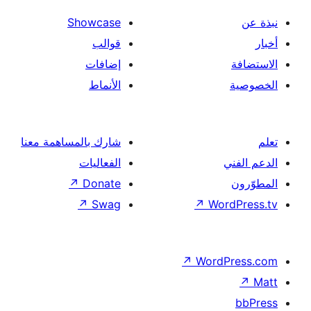
Showcase
قوالب
إضافات
الأنماط
شارك بالمساهمة معنا
الفعاليات
↗
Donate
↗
Swag
↗
Wor
↗
Word