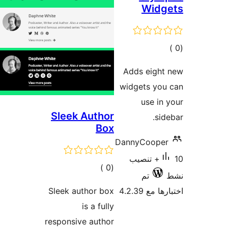
Widg
مالي
تقييمات
Adds eight
widgets you
use in
Sleek Author
sid
Box
DannyCoope
10+ تنصيب
إجمالي
)
(0
تم
التقييمات
 مع 4.2.39
Sleek author box
is a fully
responsive author