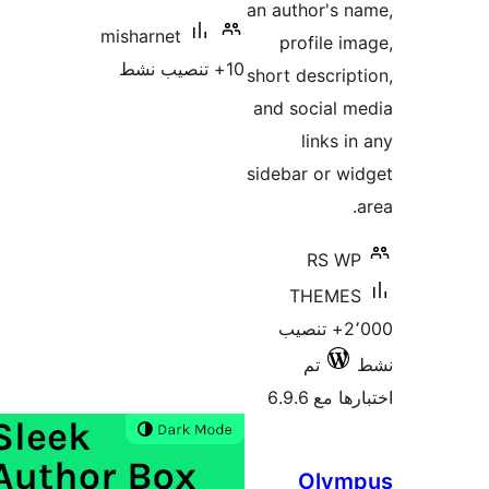
an author's 
misharnet
profile i
10+ تنصيب نشط
short descrip
and social 
links i
sidebar or w
RS W
THEME
2٬000+ تنصيب
تم
 مع 6.9.6
Olym