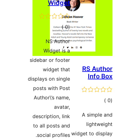
Widget
إجمالي
)
(0
التقييمات
NS Author
Widget is a
sidebar or footer
RS Au
widget that
Info
displays on single
posts with Post
Author\’s name,
مالي
avatar,
تقييمات
A simpl
description, link
lightw
to all posts and
widget to di
social profiles.