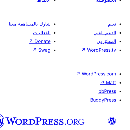
الأنماط
شارك بالمساهمة معنا
الفعاليات
↗
Donate
↗
Swag
↗
Wor
↗
Word
B
العربية