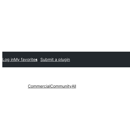
Log in
My favorites
Submit a plugin
Commercial
Community
All