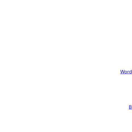
Word
B