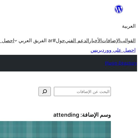
تخطى
إلى
العربية
المحتوى
القوالب
الإضافات
الأخبار
الدعم الفني
حول
#ar الفريق العربي
احصل ع
احصل على ووردبريس
Plugin Directory
البحث
وسم الإضافة:
attending