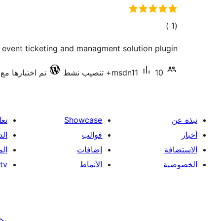
إجمالي
)
(1
التقييمات
e event ticketing and managment solution plugin.
10+ تنصيب نشط
msdn11
تم اختبارها مع 3.7.41
نبذة عن
Showcase
تعل
أخبار
قوالب
الد
الاستضافة
إضافات
ال
الخصوصية
الأنماط
tv