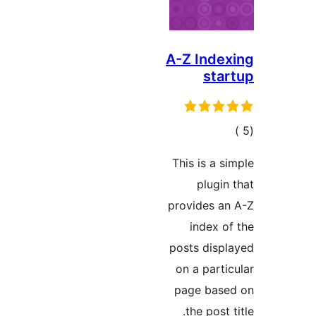
A-Z Inde
sta
مالي
تقييمات
This is a s
plugin
provides a
index o
posts disp
on a parti
page base
the post 