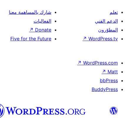
شارك بالمساهمة معنا
الفعاليات
↗
Donate
Five for the Future
↗
Wor
↗
Word
B
العربية