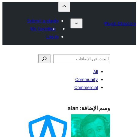
Submit a plugin
My favorites
Log in
All
Community
Commercial
الإضافة:
alan