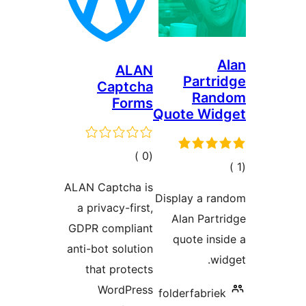
ALAN
Partr
Captcha
Ran
Forms
Quote Wid
إجمالي
)
(0
الي
التقييمات
قييمات
ALAN Captcha is
Display a ra
a privacy-first,
Alan Part
GDPR compliant
quote ins
anti-bot solution
wi
that protects
WordPress
folderfabrie