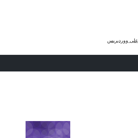
لى ووردبريس