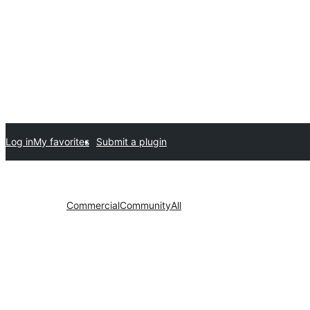
Log in
My favorites
Submit a plugin
Commercial
Community
All