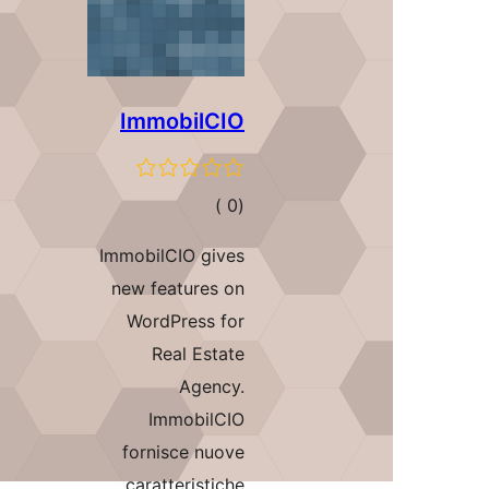
ImmobilCIO
إجمالي
)
(0
التقييمات
ImmobilCIO gives
new features on
WordPress for
Real Estate
Agency.
ImmobilCIO
fornisce nuove
caratteristiche