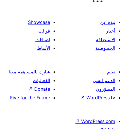
Showcase
قوالب
إضافات
الأنماط
شارك بالمساهمة معنا
الفعاليات
↗
Donate
Five for the Future
↗
Wor
↗
Word