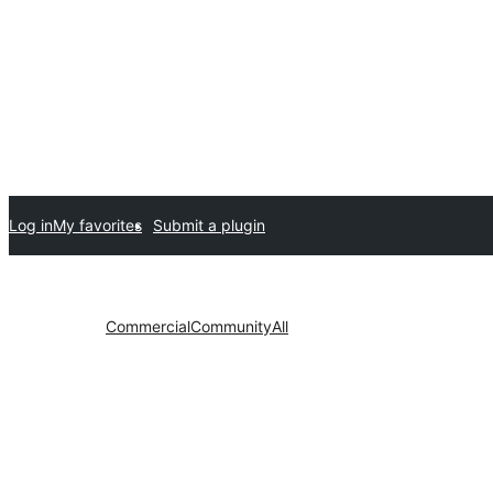
Log in
My favorites
Submit a plugin
Commercial
Community
All