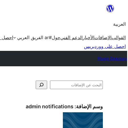
تخطى
إلى
العربية
المحتوى
القوالب
الإضافات
الأخبار
الدعم الفني
حول
#ar الفريق العربي
احصل ع
احصل على ووردبريس
Plugin Directory
البحث
وسم الإضافة:
admin notifications