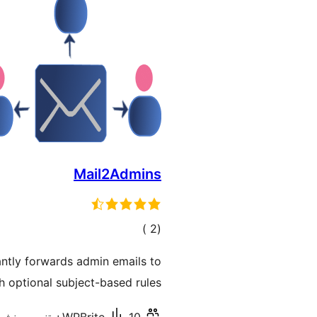
Mail2Admins
إجمالي
)
(2
التقييمات
tantly forwards admin emails to
h optional subject-based rules.