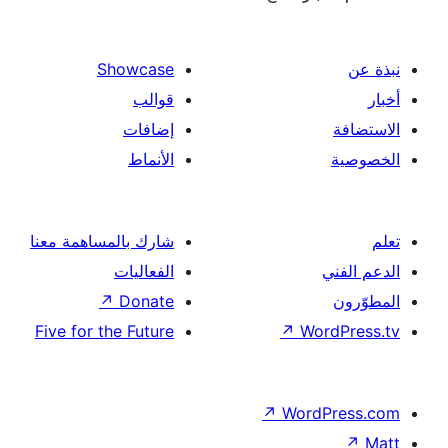
Showcase
قوالب
إضافات
الأنماط
شارك بالمساهمة معنا
الفعاليات
↗
Donate
Five for the Future
↗
Wor
↗
Word