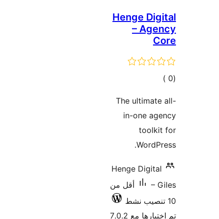
Henge Dig
– Age
C
مالي
تقييمات
The ultimate
in-one ag
toolki
WordP
Henge Digita
– 
أقل من
ارها مع 7.0.2