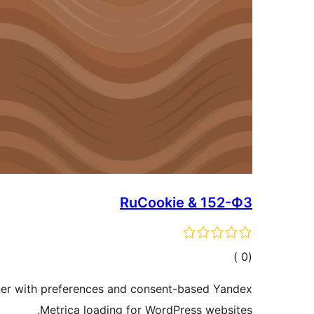
RuCookie & 152-ФЗ
إجمالي
)
(0
التقييمات
er with preferences and consent-based Yandex
Metrica loading for WordPress websites.