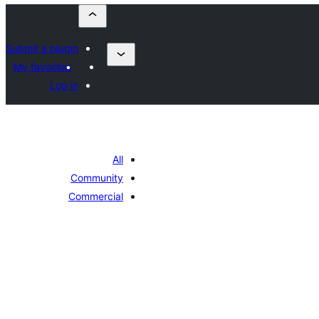
Submit a plugin
My favorites
Log in
All
Community
Commercial