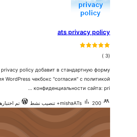
ats privacy policy
إجمالي
)
(3
التقييمات
 privacy policy добавит в стандартную форму
 WordPress чекбокс "согласия" с политикой
конфиденциальности сайта: pri …
200+ تنصيب نشط
mishaATs
تم اختبارها مع