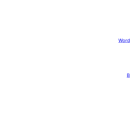
Word
B