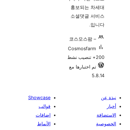
홍보되는 
소셜댓글 
입
코스모스팜 
Cosmosfar
م اختبارها مع
5
Showcase
قوالب
إضافات
الأنماط