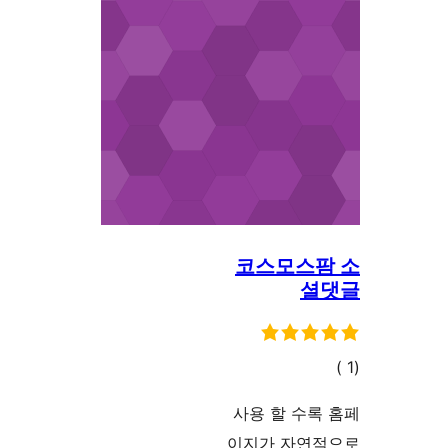
코스모스팜
셜
الي
قييمات
사용 할 수록
이지가 자연