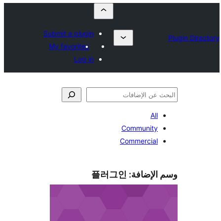
Submit a plugin
My favorites
Log in
All
Community
Commercial
الإضافة:
플러그인