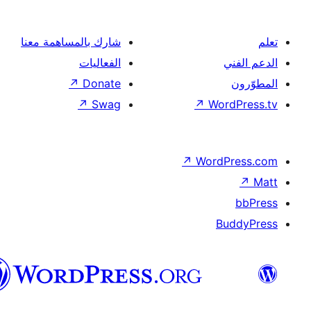
شارك بالمساهمة معنا
الفعاليات
↗
Donate
↗
Swag
↗
Wor
↗
Word
B
العربية