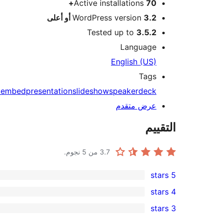
Active installations
70+
3.2 أو أعلى
WordPress version
Tested up to
3.5.2
Language
English (US)
Tags
oembed
presentation
slideshow
speakerdeck
عرض متقدم
التقييم
3.7
من 5 نجوم.
5 stars
2
4 stars
5-
0
3 stars
star
4-
0