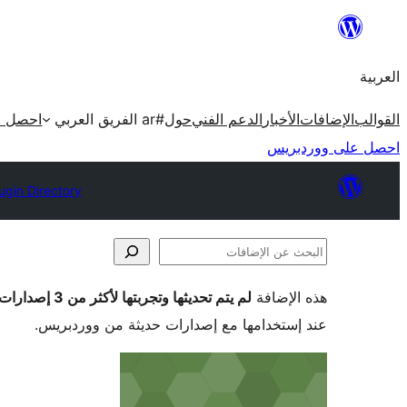
تخطى
إلى
العربية
المحتوى
القوالب
الإضافات
الأخبار
الدعم الفني
حول
#ar الفريق العربي
احصل ع
احصل على ووردبريس
ugin Directory
البحث
عن
هذه الإضافة
لم يتم تحديثها وتجربتها لأكثر من 3 إصدارات ووردبريس رئيسية
الإضافات
عند إستخدامها مع إصدارات حديثة من ووردبريس.