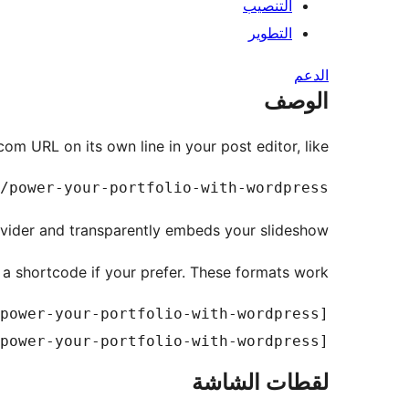
التنصيب
التطوير
الدعم
الوصف
m URL on its own line in your post editor, like:
/power-your-portfolio-with-wordpress

vider and transparently embeds your slideshow.
a a shortcode if your prefer. These formats work:
[speakerdeck url="http://speakerdeck.com/u/mattwiebe/p/power-your-portfolio-with-wordpress"]

لقطات الشاشة