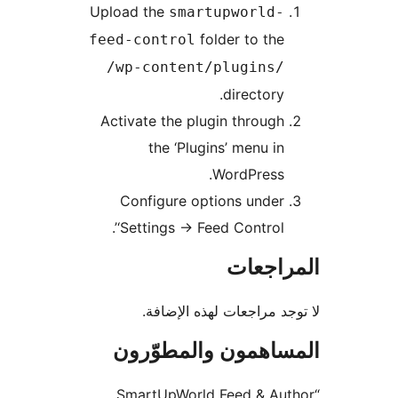
Upload the
smartupworld-
folder to the
feed-control
/wp-content/plugins/
directory.
Activate the plugin through
the ‘Plugins’ menu in
WordPress.
Configure options under
‘Settings
→
Feed Control’.
راجعات
جد مراجعات لهذه الإضافة.
ساهمون والمطوّرون
“SmartUpWorld Feed & Au