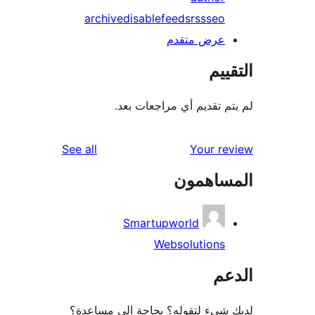
archive
disable
feeds
rss
seo
عرض متقدم
ييم
م تقديم أي مراجعات بعد.
reviews
See all
Your r
ساهمون
Smartupworld
Websolutions
عم
شيء لتقوله؟ بحاجة الى مساعدة؟