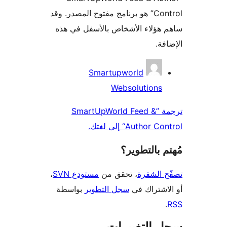
Control” هو برنامج مفتوح المصدر. وقد
هؤلاء الأشخاص بالأسفل في هذه
فة.
همون
Smartupworld
Websolutions
ترجمة ”SmartUpWorld Feed &
Author“ إلى لغتك.
 بالتطوير؟
 الشفرة
، تحقق من
مستودع SVN
،
اشتراك في
سجل التطوير
بواسطة
 التغييرات