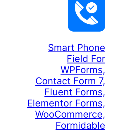
Smart Pho
Field 
WPForm
Contact Form
Fluent For
Elementor Form
WooCommerc
Formidab