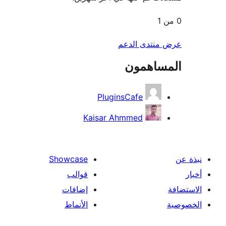
منتدى الدعم
ساهمون
PluginsCafe
Kaisar Ahmmed
Showcase
قوالب
إضافات
الأنماط