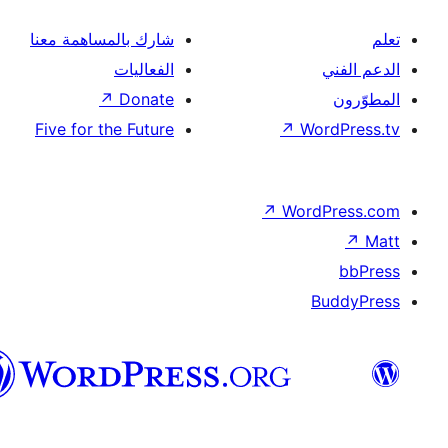
شارك بالمساهمة معنا
الفعاليات
↗
Donate
Five for the Future
↗
Wor
↗
Word
B
العربية