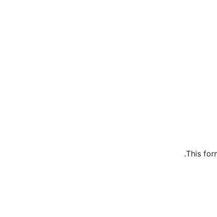
.
This for