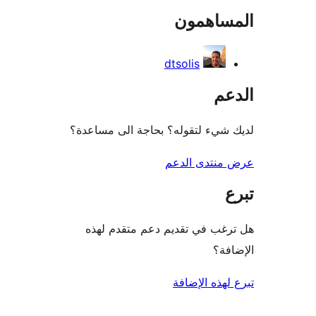
ساهمون
re
dtsolis
عم
شيء لتقوله؟ بحاجة الى مساعدة؟
منتدى الدعم
غب في تقديم دعم متقدم لهذه
فة؟
لهذه الإضافة