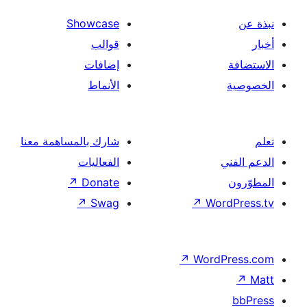
Showcase
قوالب
إضافات
الأنماط
شارك بالمساهمة معنا
الفعاليات
↗
Donate
↗
Swag
↗
Wor
↗
Word