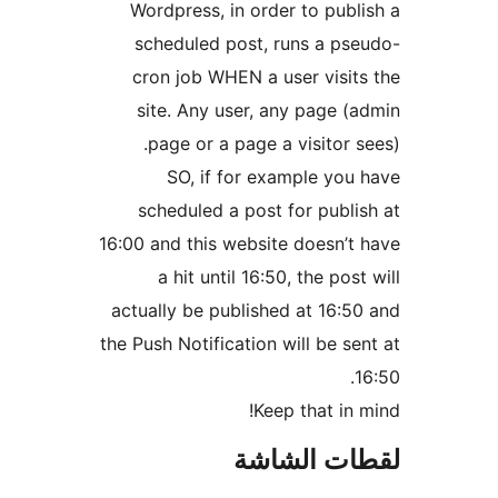
Wordpress, in order to publ
scheduled post, runs a ps
cron job WHEN a user visit
site. Any user, any page (
page or a page a visitor s
SO, if for example you
scheduled a post for publi
16:00 and this website doesn’t
a hit until 16:50, the post
actually be published at 16:5
the Push Notification will be se
1
Keep that in 
ات الشاشة