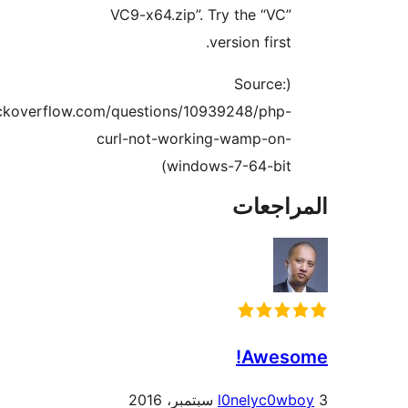
VC9-x64.zip”. Try the “VC”
version first.
(Source:
http://stackoverflow.com/questions/10939248/php-
curl-not-working-wamp-on-
windows-7-64-bit)
راجعات
Aweso
l0nelyc0w