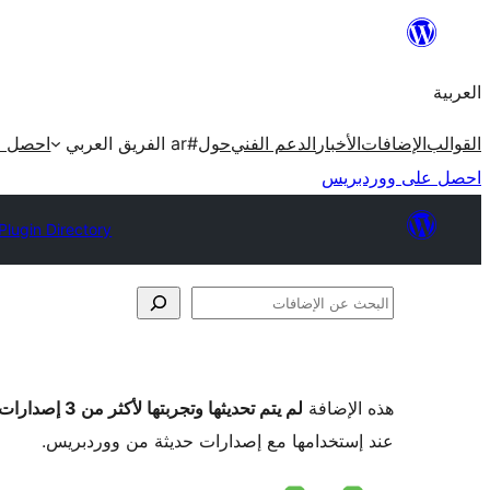
تخطى
إلى
العربية
المحتوى
القوالب
الإضافات
الأخبار
الدعم الفني
حول
#ar الفريق العربي
احصل ع
احصل على ووردبريس
Plugin Directory
البحث
عن
الإضافات
هذه الإضافة
لم يتم تحديثها وتجربتها لأكثر من 3 إصدارات ووردبريس رئيسية
عند إستخدامها مع إصدارات حديثة من ووردبريس.