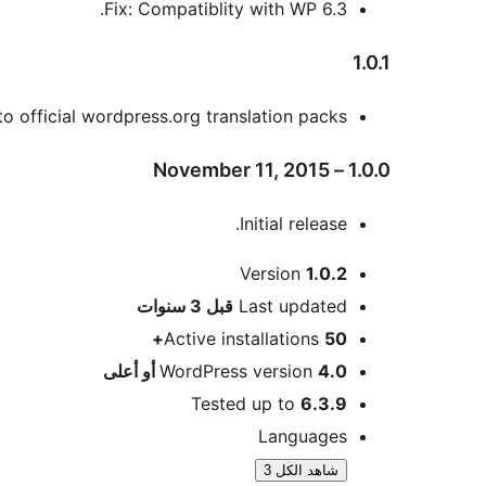
Fix: Compatiblity with WP 6.3.
1.0.1
o official wordpress.org translation packs.
1.0.0 – November 11, 2015
Initial release.
ميتا
Version
1.0.2
Meta
Last updated
قبل
3 سنوات
Active installations
50+
4.0 أو أعلى
WordPress version
Tested up to
6.3.9
Languages
شاهد الكل 3