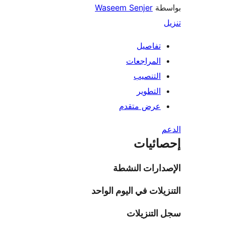
طة
Waseem Senjer
تفاصيل
المراجعات
التنصيب
التطوير
عرض متقدم
ائيات
دارات النشطة
يلات في اليوم الواحد
التنزيلات