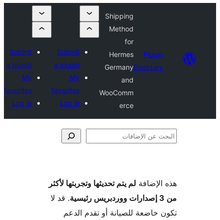
Shipping
Method
for
Submit
Submit
Hermes
Plugi
a plugin
a plugin
Germany
Director
My
My
and
favorites
favorites
WooComm
Log in
Log in
erce
فات
لإضافة
لم يتم تحديثها وتجربتها لأكثر
. قد لا
خاضعة للصيانة أو تقدم الدعم