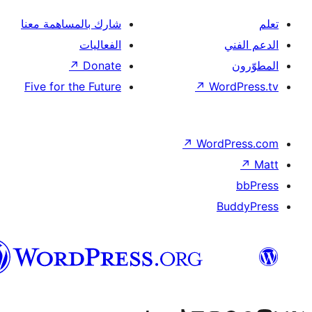
شارك بالمساهمة معنا
الفعاليات
↗
Donate
Five for the Future
↗
Wor
↗
Word
B
العربية