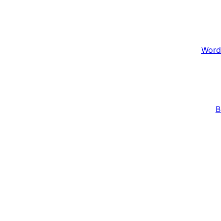
Word
B