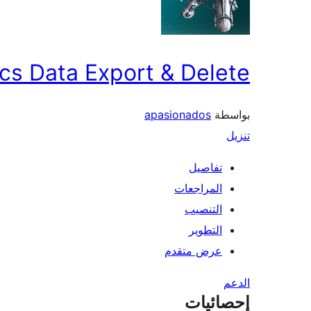
cs Data Export & Delete
بواسطة
apasionados
تنزيل
تفاصيل
المراجعات
التنصيب
التطوير
عرض متقدم
الدعم
إحصائيات