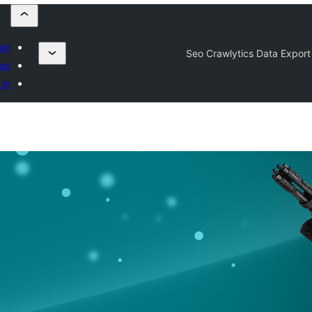
gin
Seo Crawlytics Data Export
tes
 in