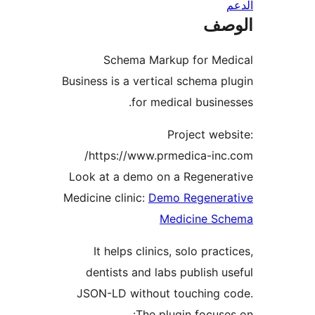
صف
Schema Markup for Med
Business is a vertical schema p
for medical busine
Project web
https://www.prmedica-inc
Look at a demo on a Regener
Medicine clinic:
Demo Regenera
Medicine Sc
It helps clinics, solo pract
dentists and labs publish u
JSON-LD without touching c
The plugin focuse