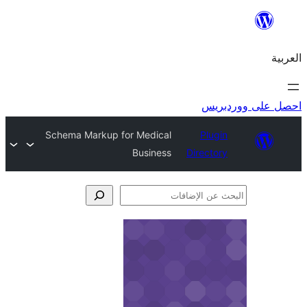
ريس
Schema Markup for Medical
Plugi
Business
Director
فات