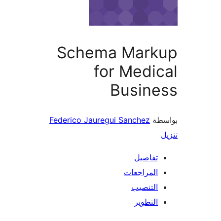
Schema Mark
for Medi
Busine
طة
Federico Jauregui Sanchez
تفاصيل
المراجعات
التنصيب
التطوير