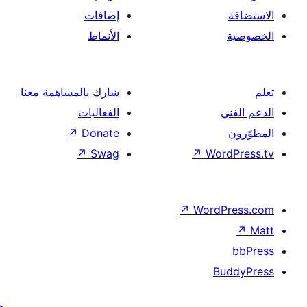
إضافات
الأنماط
شارك بالمساهمة معنا
الفعاليات
↗
Donate
↗
Swag
↗
Wor
↗
Word
B