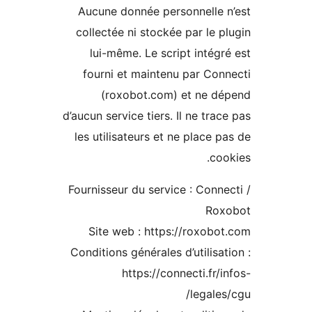
Aucune donnée personnelle 
collectée ni stockée par le p
lui-même. Le script intégr
fourni et maintenu par Con
(roxobot.com) et ne dé
d’aucun service tiers. Il ne trac
les utilisateurs et ne place p
coo
Fournisseur du service : Conne
Rox
Site web : https://roxobo
Conditions générales d’utilisat
https://connecti.fr/i
legales