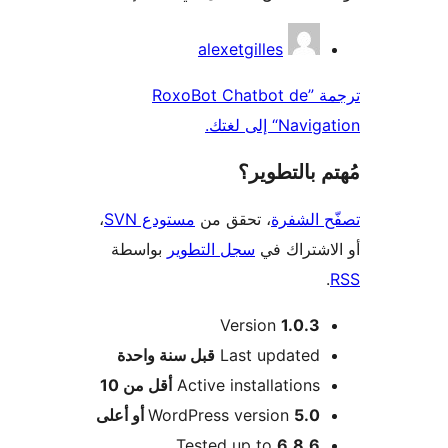
همون
alexetgilles
ترجمة ”RoxoBot Chatbot de
N“ إلى لغتك.
 بالتطوير؟
 الشفرة
، تحقق من
مستودع SVN
،
اشتراك في
سجل التطوير
بواسطة
Version
1.0.3
M
Last updated
قبل
سنة واحدة
Active installations
أقل من 10
5.0 أو أعلى
WordPress version
Tested up to
6.8.6