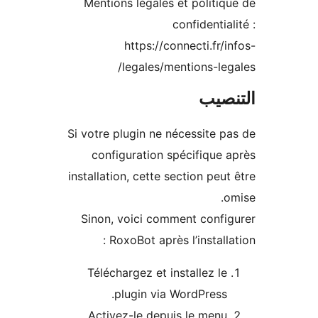
Mentions légales et politiq
confidential
https://connecti.fr/i
legales/mentions-leg
نصيب
Si votre plugin ne nécessite p
configuration spécifique 
installation, cette section peut
o
Sinon, voici comment confi
RoxoBot après l’installat
Téléchargez et installez le
plugin via WordPress.
Activez-le depuis le menu