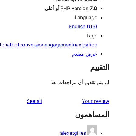
7.0 أو أعلى
PHP version
Language
English (US)
Tags
assistant
chatbot
conversion
engagement
navigation
عرض متقدم
ييم
م تقديم أي مراجعات بعد.
reviews
See all
Your r
ساهمون
alexetgilles