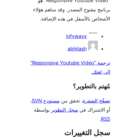
“Responsive Youtube Video” هو
ج مفتوح المصدر. وقد ساهم هؤلاء
اص بالأسفل في هذه الإضافة.
همون
infyways
abhilash
ترجمة ”Responsive Youtube Video“
غتك.
 بالتطوير؟
 الشفرة
، تحقق من
مستودع SVN
،
اشتراك في
سجل التطوير
بواسطة
 التغييرات