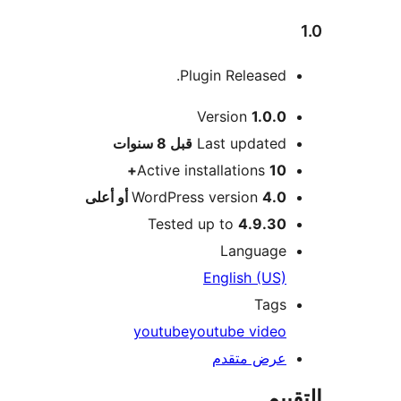
Plugin Released.
Version
1.0.0
M
Last updated
قبل
8 سنوات
Active installations
10+
4.0 أو أعلى
WordPress version
Tested up to
4.9.30
Language
English (US)
Tags
youtube
youtube video
عرض متقدم
ييم