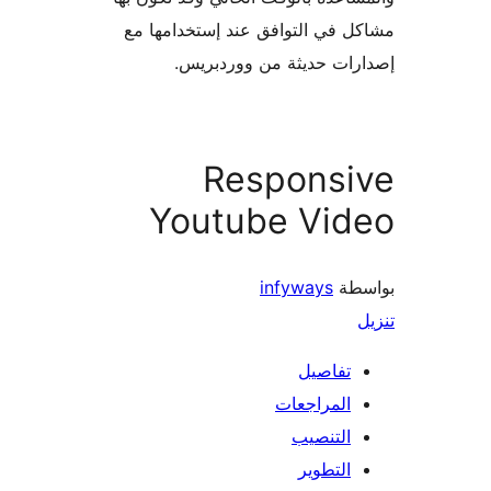
 في التوافق عند إستخدامها مع
ات حديثة من ووردبريس.
Responsi
Youtube Vid
طة
infyways
تفاصيل
المراجعات
التنصيب
التطوير