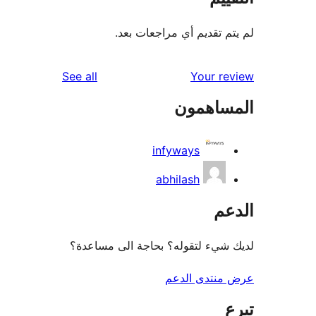
م تقديم أي مراجعات بعد.
reviews
See all
Your r
ساهمون
infyways
abhilash
عم
شيء لتقوله؟ بحاجة الى مساعدة؟
منتدى الدعم