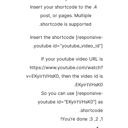
Insert your shortcode to the
post, or pages. Multiple
shortcode is supported.
Insert the shortcode [respon
youtube id=”youtube_video_
If your youtube video U
https://www.youtube.com/wa
v=EKyirtVHsK0, then the video 
EKyirtV
So you can use [respon
youtube id=”EKyirtVHsK0
short