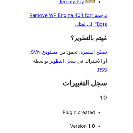
Jeremy Pry
ترجمة ”Remove WP Engine 404 for
 بالتطوير؟
 الشفرة
، تحقق من
مستودع SVN
،
اشتراك في
سجل التطوير
بواسطة
 التغييرات
Plugin created
Version
1.0