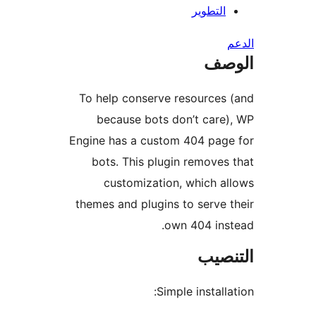
التطوير
صف
To help conserve resources
because bots don’t care
Engine has a custom 404 pag
bots. This plugin removes
customization, which a
themes and plugins to serve 
own 404 ins
نصيب
Simple installa