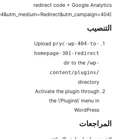
redirect code + Google Anal
(utm_source=404&utm_medium=Redirect&utm_campaign=
نصيب
Upload
pryc-wp-404-to-
homepage-301-redirect
dir to the
/wp-
content/plugins/
directory
Activate the plugin through
the \’Plugins\’ menu in
WordPress
راجعات