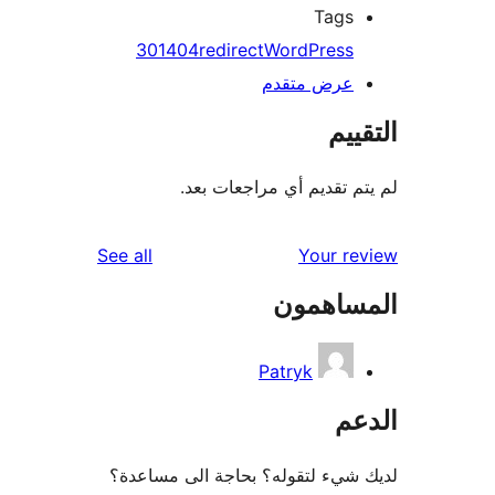
Tags
301
404
redirect
WordPress
عرض متقدم
ييم
م تقديم أي مراجعات بعد.
reviews
See all
Your r
ساهمون
Patryk
عم
شيء لتقوله؟ بحاجة الى مساعدة؟