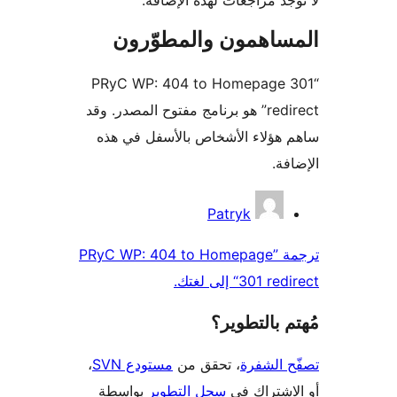
جد مراجعات لهذه الإضافة.
ساهمون والمطوّرون
“PRyC WP: 404 to Homepage
redirect” هو برنامج مفتوح المصدر. وقد
هؤلاء الأشخاص بالأسفل في هذه
ة.
همون
Patryk
ترجمة ”PRyC WP: 404 to Homepage
red“ إلى لغتك.
 بالتطوير؟
 الشفرة
، تحقق من
مستودع SVN
،
اشتراك في
سجل التطوير
بواسطة