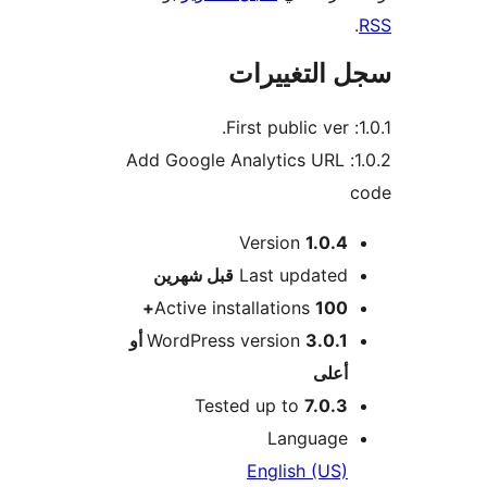
 التغييرات
1.0.2: Add Google Analytics URL
Version
1.0.4
M
Last updated
قبل
شهرين
Active installations
100+
WordPress version
3.0.1 أو
أعلى
Tested up to
7.0.3
Language
English (US)