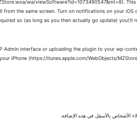
ZStore.woa/wa/viewSoftware?id=1073490547&mt=8). This a
ll from the same screen. Turn on notifications on your iOS 
uired so (as long as you then actually go update) you\’ll n
WP Admin interface or uploading the plugin to your wp-content
o your iPhone (https://itunes.apple.com/WebObjects/MZS