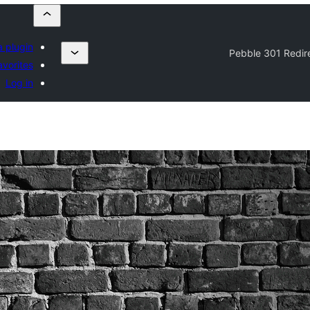
a plugin
Pebble 301 Redir
avorites
Log in