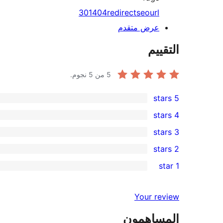
301
404
redirect
seo
url
عرض متقدم
التقييم
5
من 5 نجوم.
5 stars
1
4 stars
5-
0
3 stars
star
4-
0
2 stars
review
star
3-
0
1 star
reviews
star
2-
0
reviews
star
1-
Your review
reviews
star
المساهمون
reviews