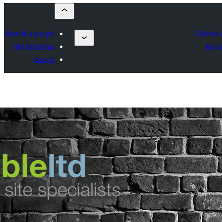
Submit a plugin
Submit 
My favorites
My f
Log in