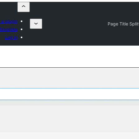
 a plugin
Page Title Split
favorites
Log in