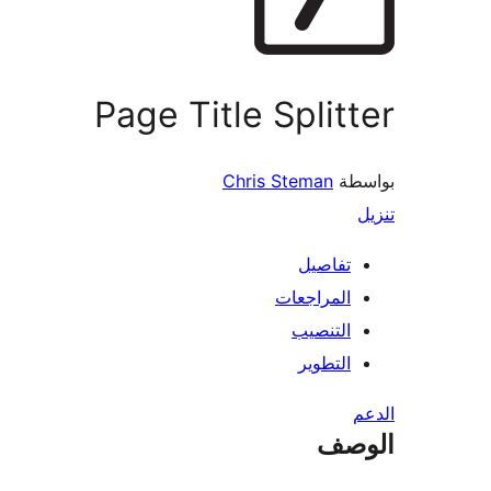
Page Title Splitter
بواسطة
Chris Steman
تنزيل
تفاصيل
المراجعات
التنصيب
التطوير
الدعم
الوصف