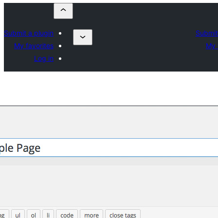
Submit a plugin
Submit
My favorites
My 
Log in