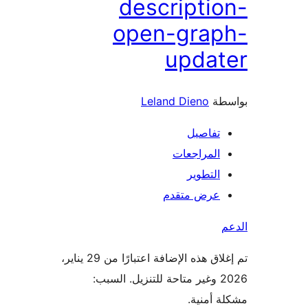
descripti
open-grap
updat
طة
Leland Dieno
تفاصيل
المراجعات
التطوير
عرض متقدم
تم إغلاق هذه الإضافة اعتبارًا من 29 يناير،
2026 وغير متاحة للتنزيل. السبب:
 أمنية.