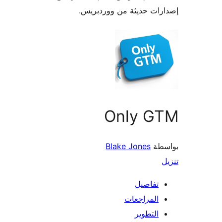
ات حديثة من ووردبريس.
Only G
طة
Blake Jones
تفاصيل
المراجعات
التطوير