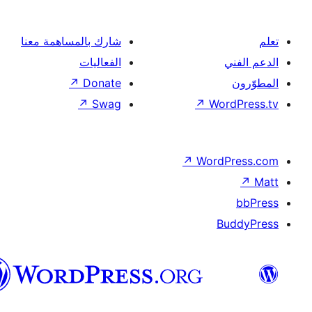
شارك بالمساهمة معنا
الفعاليات
↗
Donate
↗
Swag
↗
Wor
↗
Word
B
العربية