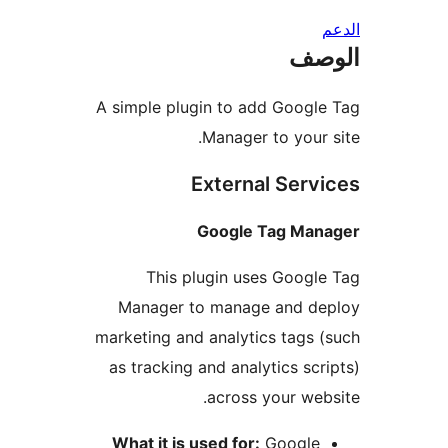
صف
A simple plugin to add Googl
Manager to your 
External Serv
Google Tag Man
This plugin uses Googl
Manager to manage and de
marketing and analytics tags 
as tracking and analytics scr
across your web
What it is used for:
Google