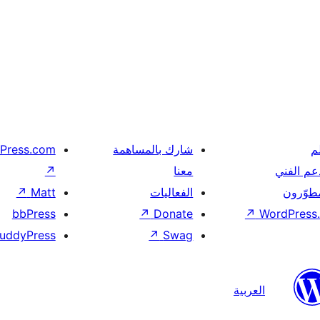
م
شارك بالمساهمة
Press.com
عم الفني
معنا
↗
مطوّرون
الفعاليات
Matt
↗
bbPress
↗
Donate
↗
WordPress.
uddyPress
↗
Swag
العربية