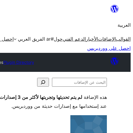
تخطى
إلى
العربية
المحتوى
القوالب
الإضافات
الأخبار
الدعم الفني
حول
#ar الفريق العربي
احصل ع
احصل على ووردبريس
es
Plugin Directory
البحث
عن
هذه الإضافة
لم يتم تحديثها وتجربتها لأكثر من 3 إصدارات ووردبريس رئيسية
الإضافات
عند إستخدامها مع إصدارات حديثة من ووردبريس.