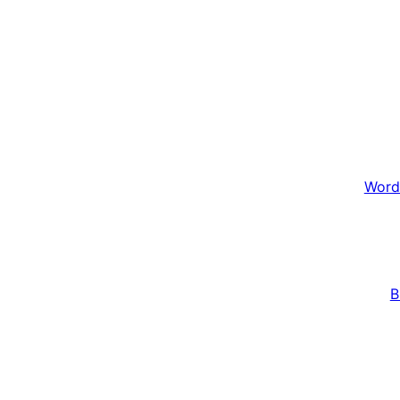
Word
B