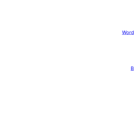
Word
B