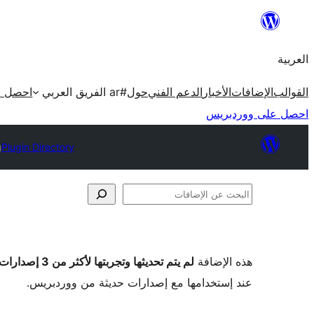
تخطى
إلى
العربية
المحتوى
القوالب
الإضافات
الأخبار
الدعم الفني
حول
#ar الفريق العربي
احصل ع
احصل على ووردبريس
g
Plugin Directory
البحث
عن
الإضافات
هذه الإضافة
لم يتم تحديثها وتجربتها لأكثر من 3 إصدارات ووردبريس رئيسية
عند إستخدامها مع إصدارات حديثة من ووردبريس.