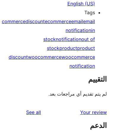
English (US)
Tags
commerce
discount
ecommerce
email
email
notification
in
stock
notification
out of
stock
product
product
discount
woocommerce
woocommerce
notification
ييم
م تقديم أي مراجعات بعد.
reviews
See all
Your r
عم