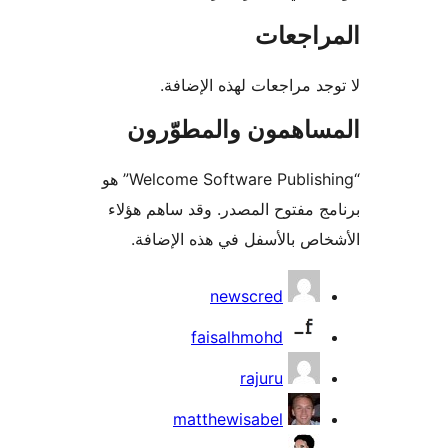
راجعات
جد مراجعات لهذه الإضافة.
ساهمون والمطوّرون
“Welcome Software Publishing” هو
ج مفتوح المصدر. وقد ساهم هؤلاء
اص بالأسفل في هذه الإضافة.
همون
newscred
faisalhmohd
rajuru
matthewisabel