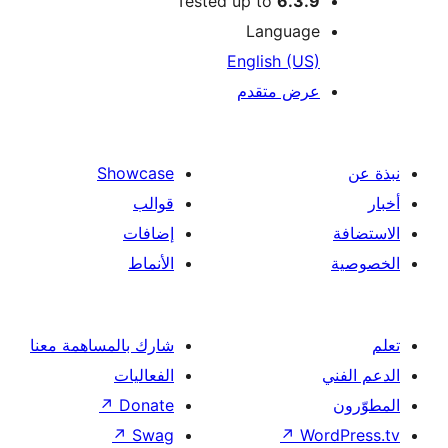
Tested up to
6.3.9
Language
English (US)
عرض متقدم
Showcase
قوالب
إضافات
الأنماط
شارك بالمساهمة معنا
الفعاليات
↗
Donate
↗
Swag
↗
Wor