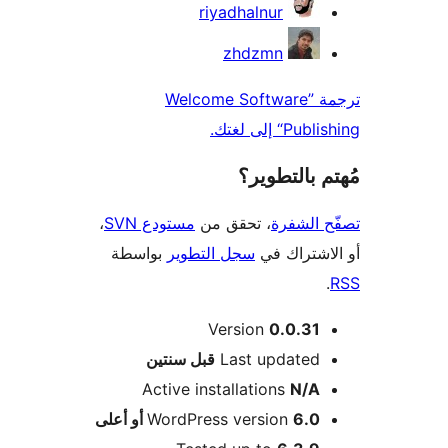
riyadhalnur
zhdzmn
ترجمة ”Welcome Software
P“ إلى لغتك.
 بالتطوير؟
 الشفرة
، تحقق من
مستودع SVN
،
اشتراك في
سجل التطوير
بواسطة
Version
0.0.31
M
Last updated
قبل
سنتين
Active installations
N/A
6.0 أو أعلى
WordPress version