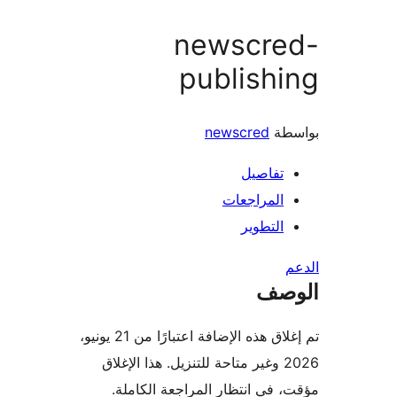
newscre
publish
طة
newscred
تفاصيل
المراجعات
التطوير
صف
تم إغلاق هذه الإضافة اعتبارًا من 21 يونيو،
2026 وغير متاحة للتنزيل. هذا الإغلاق
 في انتظار المراجعة الكاملة.