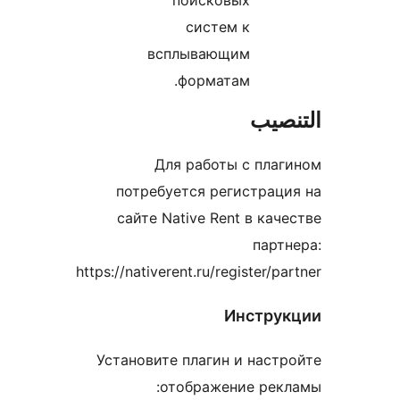
поисковых
систем к
всплывающим
форматам.
نصيب
Для работы с плаг
потребуется регистраци
сайте Native Rent в кач
партн
https://nativerent.ru/register/pa
Инстру
Установите плагин и настр
отображение рекл