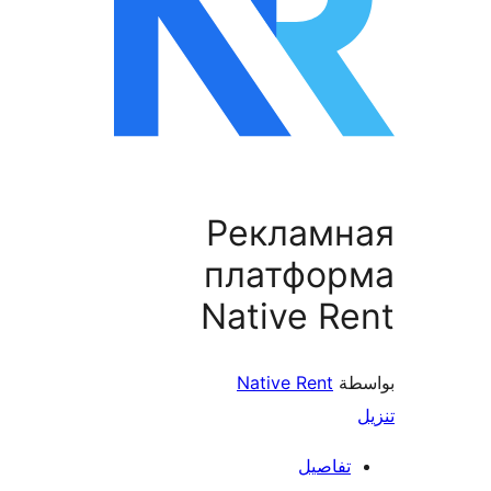
Рекламн
платфор
Native R
طة
Native Rent
تفاصيل