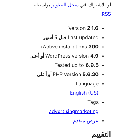
اشتراك في
سجل التطوير
بواسطة
Version
2.1.6
M
Last updated
قبل
5 أشهر
Active installations
300+
4.9 أو أعلى
WordPress version
Tested up to
6.9.5
5.6.20 أو أعلى
PHP version
Language
English (US)
Tags
advertising
marketing
عرض متقدم
ييم