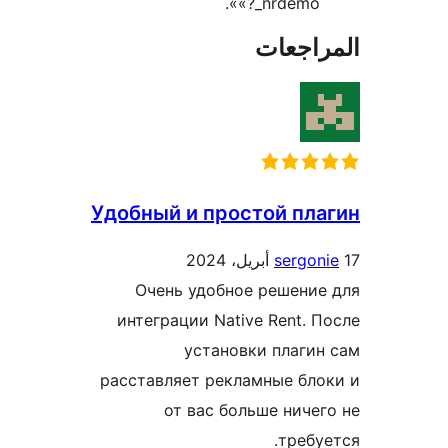
«?_nrdemo».
راجعات
Удобный и простой пла
sergon
Очень удобное решение
интеграции Native Rent. П
установки плагин
расставляет рекламные бло
от вас больше ничег
требу