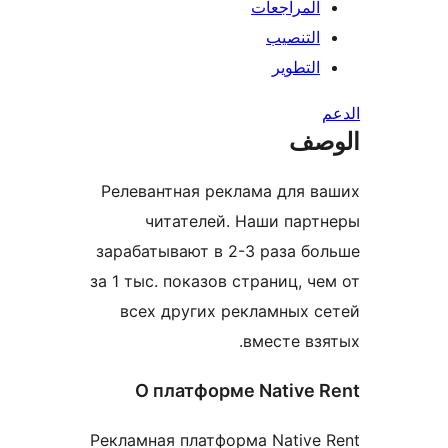
المراجعات
التنصيب
التطوير
صف
Релевантная реклама для в
читателей. Наши парт
зарабатывают в 2-3 раза бо
за 1 тыс. показов страниц, ч
всех других рекламных с
вместе взя
О платформе Native 
Рекламная платформа Native 