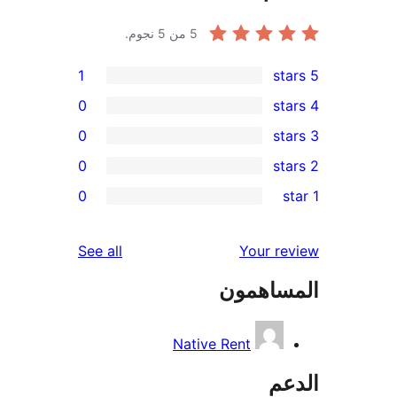
5
من 5 نجوم.
1
0
0
0
r
0
re
re
reviews
See all
Your r
re
ساهمون
re
Native Rent
عم