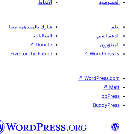
الأنماط
شارك بالمساهمة معنا
الفعاليات
↗
Donate
Five for the Future
↗
Wor
↗
Word
B
العربية