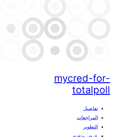
mycred-fo
totalp
تفاصيل
المراجعات
التطوير
عرض متقدم