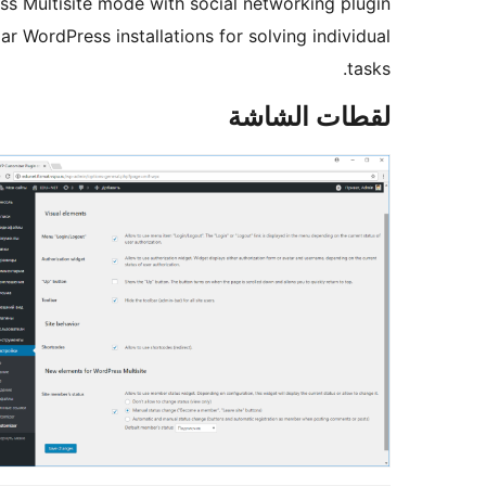
ess Multisite mode with social networking plugin
ar WordPress installations for solving individual
tasks.
لقطات الشاشة