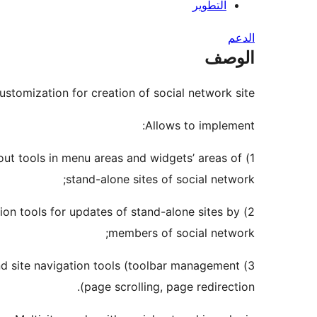
التطوير
الدعم
الوصف
stomization for creation of social network site.
Allows to implement:
1) placing of user login and logout tools in menu areas and widgets’ areas of
stand-alone sites of social network;
2) functioning of subscription tools for updates of stand-alone sites by
members of social network;
3) improving of management and site navigation tools (toolbar management,
page scrolling, page redirection).