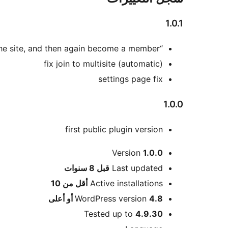
1.0.1
“Become a member of the site” – remembers the role if you leave the site, and then again become a member
fix join to multisite (automatic)
settings page fix
1.0.0
first public plugin version
ميتا
Version
1.0.0
Meta
Last updated
قبل
8 سنوات
Active installations
أقل من 10
4.8 أو أعلى
WordPress version
Tested up to
4.9.30