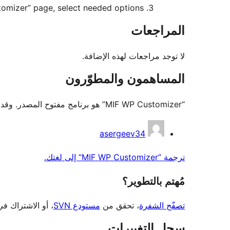
stomizer” page, select needed options.
المراجعات
لا توجد مراجعات لهذه الإضافة.
المساهمون والمطوّرون
“MIF WP Customizer” هو برنامج مفتوح المصدر. وقد ساهم هؤلاء الأشخاص بالأسفل في هذه الإضافة.
المساهمون
asergeev34
ترجمة ”MIF WP Customizer“ إلى لغتك.
مُهتم بالتطوير؟
تصفّح الشفرة
، تحقق من
مستودع SVN
، أو الاشتراك ف
سجل التغييرات