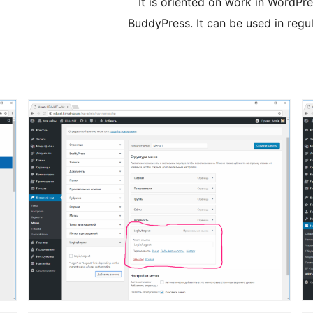
It is oriented on work in WordPr
BuddyPress. It can be used in regul