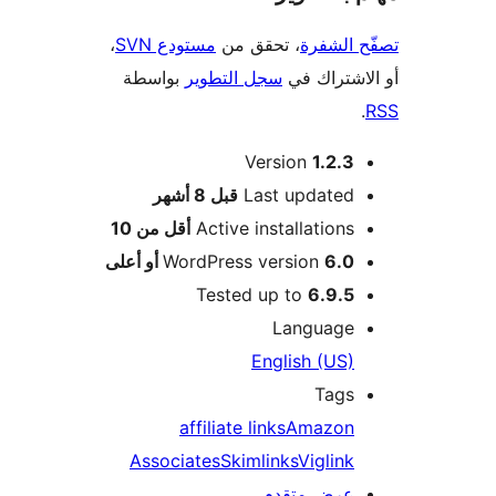
 الشفرة
، تحقق من
مستودع SVN
،
اشتراك في
سجل التطوير
بواسطة
Version
1.2.3
M
Last updated
قبل
8 أشهر
Active installations
أقل من 10
6.0 أو أعلى
WordPress version
Tested up to
6.9.5
Language
English (US)
Tags
affiliate links
Amazon
Associates
Skimlinks
Viglink
عرض متقدم