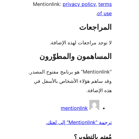
Mentionlink:
privacy policy
,
t
.
o
راجعات
جد مراجعات لهذه الإضافة.
ساهمون والمطوّرون
“Mentionlink” هو برنامج مفتوح المصدر.
اهم هؤلاء الأشخاص بالأسفل في
لإضافة.
همون
mentionlink
 إلى لغتك.
 بالتطوير؟