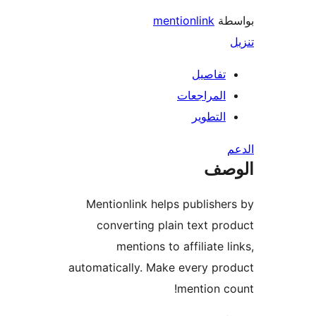
طة
mentionlink
تفاصيل
المراجعات
التطوير
صف
Mentionlink helps publishe
converting plain text pr
mentions to affiliate l
automatically. Make every pr
mention c