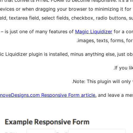
in that converts HTML FORM to become responsive. It’s a 
vices or when dragging your browser to minimizing it for 
ld, textarea field, select fields, checkbox, radio buttons, su
– is just one of many features of
Magic Liquidizer
for a co
images, texts, forms, f
Liquidizer plugin is installed, minus anything else, just 
If you l
nnoveDesigns.com Responsive Form article.
and leave a mes