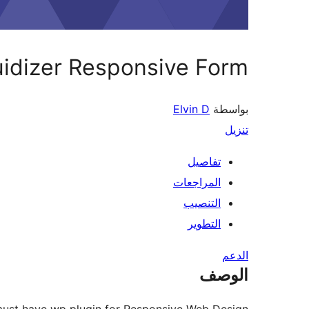
uidizer Responsive Form
بواسطة
Elvin D
تنزيل
تفاصيل
المراجعات
التنصيب
التطوير
الدعم
الوصف