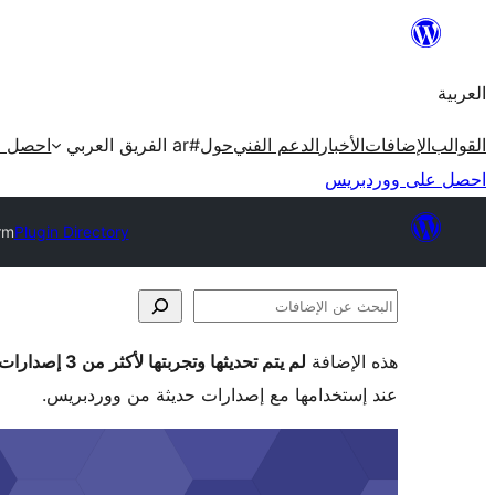
تخطى
إلى
العربية
المحتوى
القوالب
الإضافات
الأخبار
الدعم الفني
حول
#ar الفريق العربي
احصل ع
احصل على ووردبريس
rm
Plugin Directory
البحث
عن
هذه الإضافة
لم يتم تحديثها وتجربتها لأكثر من 3 إصدارات ووردبريس رئيسية
الإضافات
عند إستخدامها مع إصدارات حديثة من ووردبريس.