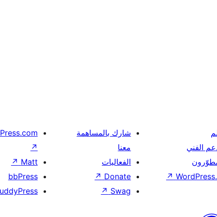
م
شارك بالمساهمة
Press.com
عم الفني
معنا
↗
مطوّرون
الفعاليات
Matt
↗
bbPress
↗
Donate
↗
WordPress.
uddyPress
↗
Swag