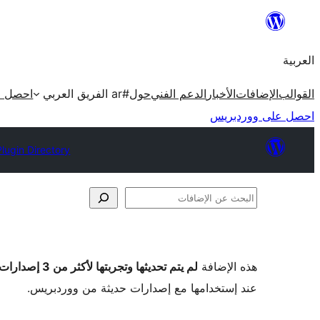
تخطى
إلى
العربية
المحتوى
القوالب
الإضافات
الأخبار
الدعم الفني
حول
#ar الفريق العربي
احصل ع
احصل على ووردبريس
Plugin Directory
البحث
عن
الإضافات
هذه الإضافة
لم يتم تحديثها وتجربتها لأكثر من 3 إصدارات ووردبريس رئيسية
عند إستخدامها مع إصدارات حديثة من ووردبريس.