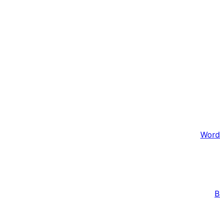
Word
B