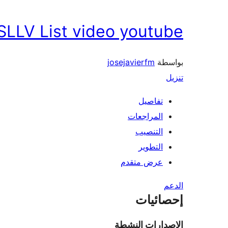
SLLV List video youtube
بواسطة
josejavierfm
تنزيل
تفاصيل
المراجعات
التنصيب
التطوير
عرض متقدم
الدعم
إحصائيات
الإصدارات النشطة