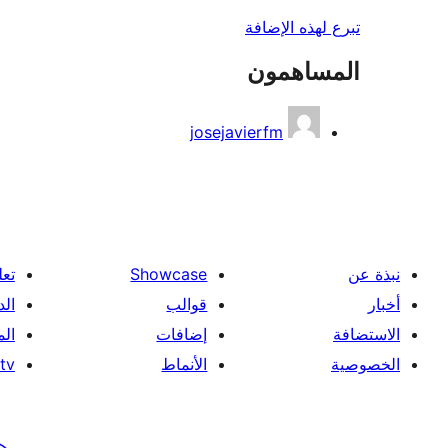
تبرع لهذه الإضافة
المساهمون
josejavierfm
نبذة عن
Showcase
تعل
أخبار
قوالب
الد
الاستضافة
إضافات
ال
الخصوصية
الأنماط
tv