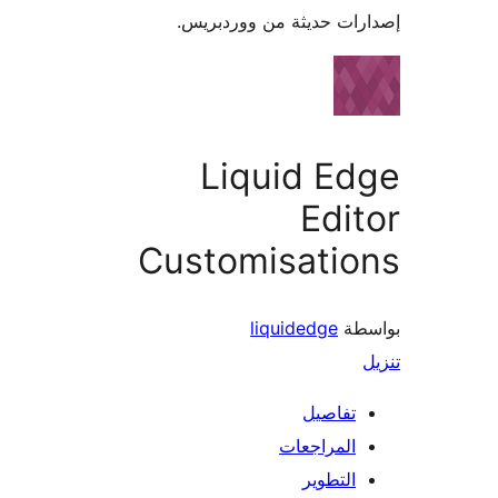
ات حديثة من ووردبريس.
Liquid E
Edi
Customisatio
طة
liquidedge
تفاصيل
المراجعات
التطوير