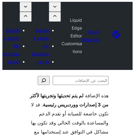
Liquid
Edge
Submit
Submit
Plugi
Editor
a plugin
a plugin
Director
Customisa
My
My
tions
favorites
favorites
Log in
Log in
لإضافة
لم يتم تحديثها وتجربتها لأكثر
فات
. قد لا
خاضعة للصيانة أو تقدم الدعم
اعدة بالوقت الحالي وقد تكون بها
 في التوافق عند إستخدامها مع