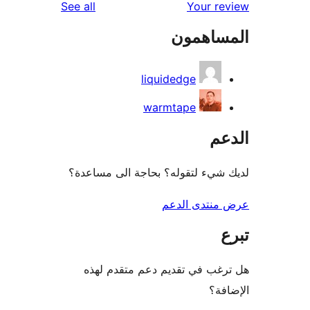
reviews
See all
Your r
ساهمون
liquidedge
warmtape
عم
شيء لتقوله؟ بحاجة الى مساعدة؟
منتدى الدعم
غب في تقديم دعم متقدم لهذه
فة؟