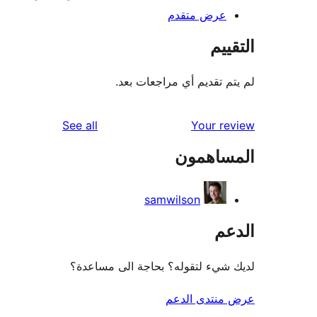
عرض متقدم
ييم
م تقديم أي مراجعات بعد.
reviews
See all
Your r
ساهمون
samwilson
عم
شيء لتقوله؟ بحاجة الى مساعدة؟
منتدى الدعم