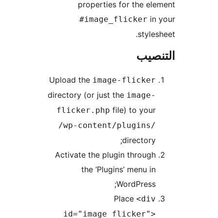
properties for the el
in
#image_flicker
styles
نصيب
Upload the
image-flicker
directory (or just the
image-
file) to your
flicker.php
/wp-content/plugins/
directory;
Activate the plugin through
the ‘Plugins’ menu in
WordPress;
Place
<div
id="image_flicker">