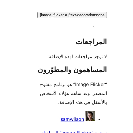
`
image_flicker a {text-decoration:
`
راجعات
جد مراجعات لهذه الإضافة.
ساهمون والمطوّرون
“Image Flicker” هو برنامج مفتوح
ر. وقد ساهم هؤلاء الأشخاص
فل في هذه الإضافة.
همون
samwilson
“ إلى لغتك.