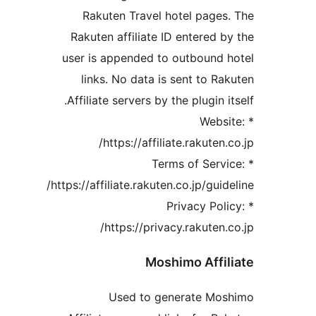
Rakuten Travel hotel pages
Rakuten affiliate ID entered b
user is appended to outbound 
links. No data is sent to Ra
Affiliate servers by the plugin it
* Webs
https://affiliate.rakuten.c
* Terms of Servi
https://affiliate.rakuten.co.jp/guide
* Privacy Pol
https://privacy.rakuten.c
Moshimo Affil
Used to generate Mos