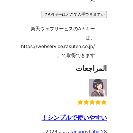
APIキーはどこで入手できま
楽天ウェブサービスのAPIキー
は、
https://webservice.rakuten.co.jp/
で取得できます。
راجعات
シンプルで使いやす
tanuppyhah