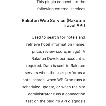
This plugin connects t
following external serv
Rakuten Web Service (Rak
Travel 
Used to search for hotel
retrieve hotel information (
price, review score, imag
Rakuten Developer accou
required. Data is sent to Ra
servers when the user perfo
hotel search, when WP Cron r
scheduled update, or when the
administrator runs a conne
test on the plugin’s API diag