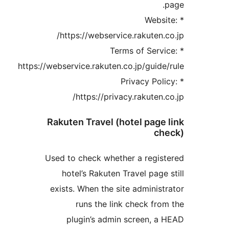
* Webs
https://webservice.rakuten.c
* Terms of Servi
https://webservice.rakuten.co.jp/guide
* Privacy Pol
https://privacy.rakuten.c
Rakuten Travel (hotel page 
ch
Used to check whether a regis
hotel’s Rakuten Travel page 
exists. When the site administ
runs the link check fro
plugin’s admin screen, a