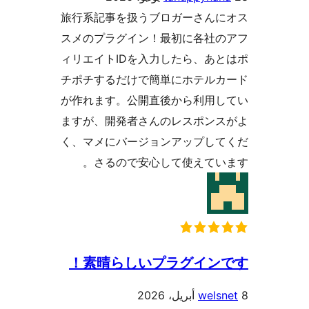
旅行系記事を扱うブロガーさん
スメのプラグイン！最初に各社
ィリエイトIDを入力したら、あ
チポチするだけで簡単にホテル
が作れます。公開直後から利用
ますが、開発者さんのレスポン
く、マメにバージョンアップし
さるので安心して使えてい
素晴らしいプラグインで
wels