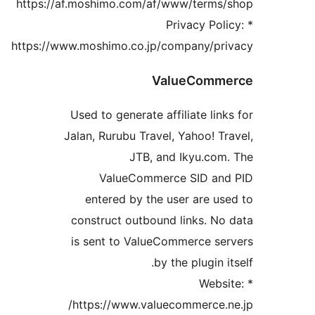
https://af.moshimo.com/af/www/terms/
* Privacy Pol
https://www.moshimo.co.jp/company/pri
ValueComme
Used to generate affiliate link
Jalan, Rurubu Travel, Yahoo! Tr
JTB, and Ikyu.com
ValueCommerce SID and
entered by the user are us
construct outbound links. No
is sent to ValueCommerce se
by the plugin it
* Webs
https://www.valuecommerce.n