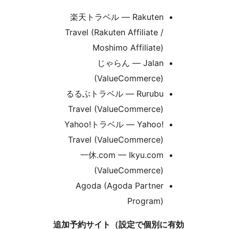
楽天トラベル — Rakuten
Travel (Rakuten Affiliate /
Moshimo Affiliate)
じゃらん — Jalan
(ValueCommerce)
るるぶトラベル — Rurubu
Travel (ValueCommerce)
Yahoo!トラベル — Yahoo!
Travel (ValueCommerce)
一休.com — Ikyu.com
(ValueCommerce)
Agoda (Agoda Partner
Program)
追加予約サイト（設定で個別