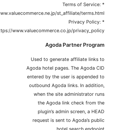
* Terms of Servi
https://www.valuecommerce.ne.jp/st_affiliate/terms
* Privacy Pol
https://www.valuecommerce.co.jp/privacy_po
Agoda Partner Pro
Used to generate affiliate lin
Agoda hotel pages. The Agoda
entered by the user is append
outbound Agoda links. In addi
when the site administrator
the Agoda link check fro
plugin’s admin screen, a
request is sent to Agoda’s p
hotel search end