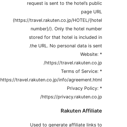
request is sent to the hotel’s p
page
(https://travel.rakuten.co.jp/HOTEL/{
number}/). Only the hotel n
stored for that hotel is includ
the URL. No personal data is 
* Webs
https://travel.rakuten.c
* Terms of Servi
https://travel.rakuten.co.jp/info/agreement
* Privacy Pol
https://privacy.rakuten.c
Rakuten Affil
Used to generate affiliate lin