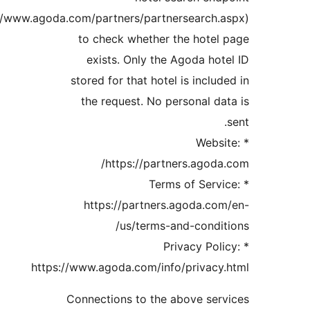
(https://www.agoda.com/partners/partnersearch.
to check whether the hotel
exists. Only the Agoda hot
stored for that hotel is includ
the request. No personal da
* Webs
https://partners.agoda
* Terms of Servi
https://partners.agoda.co
us/terms-and-condit
* Privacy Pol
https://www.agoda.com/info/privacy
Connections to the above ser