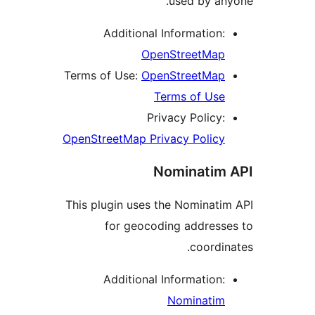
used by an
Additional Information:
OpenStreetMap
Terms of Use:
OpenStreetMap
Terms of Use
Privacy Policy:
OpenStreetMap Privacy Policy
Nominatim
This plugin uses the Nominati
for geocoding address
coordin
Additional Information:
Nominatim