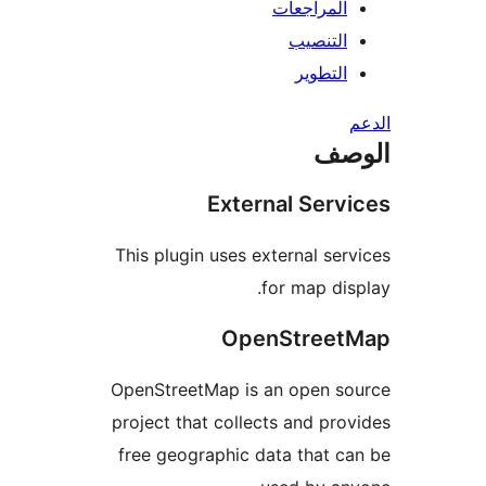
المراجعات
التنصيب
التطوير
صف
External Serv
This plugin uses external ser
for map dis
OpenStreet
OpenStreetMap is an open so
project that collects and pro
free geographic data that c