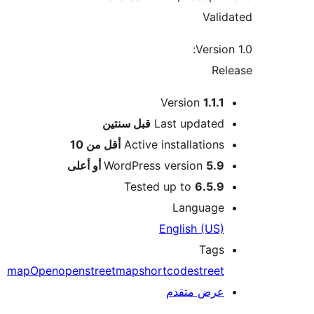
Vali
Version
Rel
Version
1.1.1
M
Last updated
قبل
سنتين
Active installations
أقل من 10
5.9 أو أعلى
WordPress version
Tested up to
6.5.9
Language
English (US)
Tags
map
Open
openstreetmap
shortcode
street
عرض متقدم