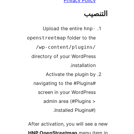
Privacy Policy
نصيب
Upload the entire
hnp-
folder to the
openstreetmap
/wp-content/plugins/
directory of your WordPress
installation.
Activate the plugin by
navigating to the #Plugins#
screen in your WordPress
admin area (#Plugins >
Installed Plugins#).
After activation, you will see 
HNP OpenStreetmap
menu ite