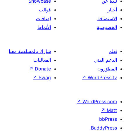
Showcase
قوالب
إضافات
الأنماط
شارك بالمساهمة معنا
الفعاليات
↗
Donate
↗
Swag
↗
Wor
↗
Word
B