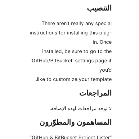
instru
‘GitH
li
“GitHub & BitBucket Project Lister”