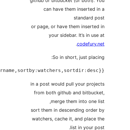
gith
or p
in a
fr
sort
wat