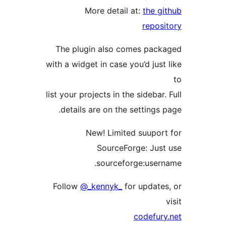
The
with a
list y
de
Fol