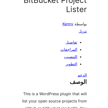
Bi
This 
list y