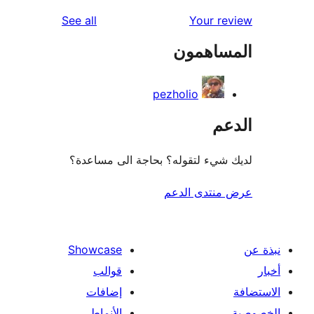
reviews
See all
Your r
ساهمون
pezholio
عم
شيء لتقوله؟ بحاجة الى مساعدة؟
منتدى الدعم
Showcase
قوالب
إضافات
الأنماط