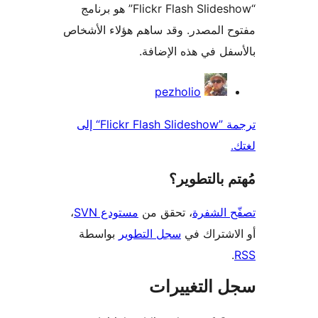
“Flickr Flash Slideshow” هو برنامج
 المصدر. وقد ساهم هؤلاء الأشخاص
فل في هذه الإضافة.
همون
pezholio
ترجمة ”Flickr Flash Slideshow“ إلى
 بالتطوير؟
 الشفرة
، تحقق من
مستودع SVN
،
اشتراك في
سجل التطوير
بواسطة
 التغييرات