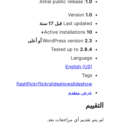
: Initial public release.
1.0
Version
1.0
M
Last updated
قبل
17 سنة
Active installations
10+
2.3 أو أعلى
WordPress version
Tested up to
2.8.4
Language
English (US)
Tags
flash
flickr
flickrslideshow
slideshow
عرض متقدم
ييم
م تقديم أي مراجعات بعد.