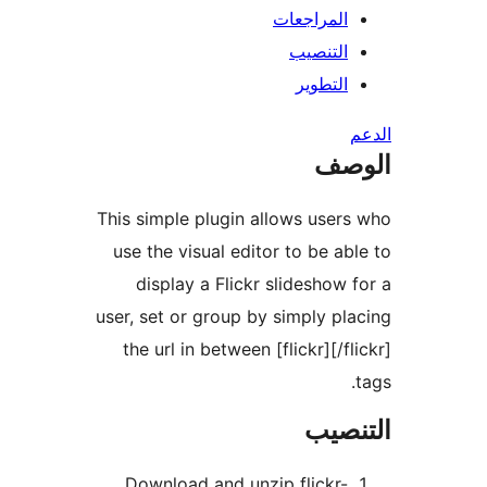
المراجعات
التنصيب
التطوير
صف
This simple plugin allows user
use the visual editor to be ab
display a Flickr slideshow 
user, set or group by simply pl
the url in between [flickr][/fl
نصيب
Download and unzip flickr-