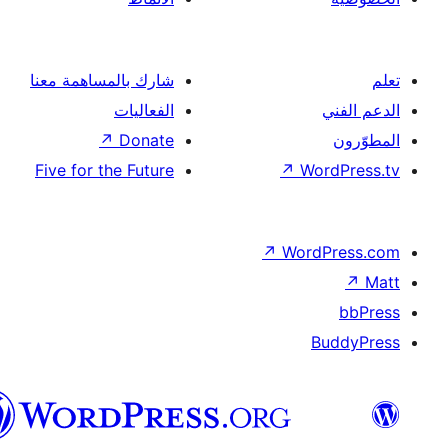
شارك بالمساهمة معنا
الفعاليات
↗
Donate
Five for the Future
↗
Wor
↗
Word
B
العربية