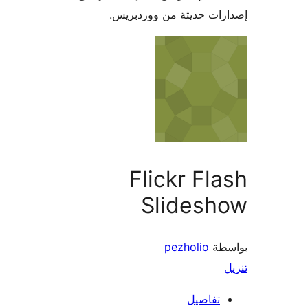
ات حديثة من ووردبريس.
Flickr Fl
Slidesh
طة
pezholio
تفاصيل