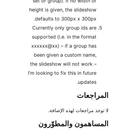
set or group). If no width or
height is given, the slideshow
defaults to 300px x 300px.
Currently only group ids are
supported (i.e. in the format
xxxxxx@xx) – if a group has
been given a custom name,
the slideshow will not work –
I’m looking to fix this in future
updates.
راجعات
جد مراجعات لهذه الإضافة.
ساهمون والمطوّرون