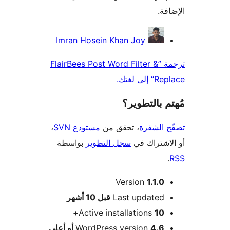
فة.
همون
Imran Hosein Khan Joy
ترجمة ”FlairBees Post Word Filter &
لى لغتك.
 بالتطوير؟
 الشفرة
، تحقق من
مستودع SVN
،
اشتراك في
سجل التطوير
بواسطة
Version
1.1.0
M
Last updated
قبل
10 أشهر
Active installations
10+
4.6 أو أعلى
WordPress version