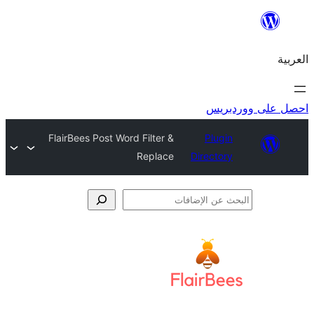
ريس
FlairBees Post Word Filter &
Plugi
Replace
Director
فات