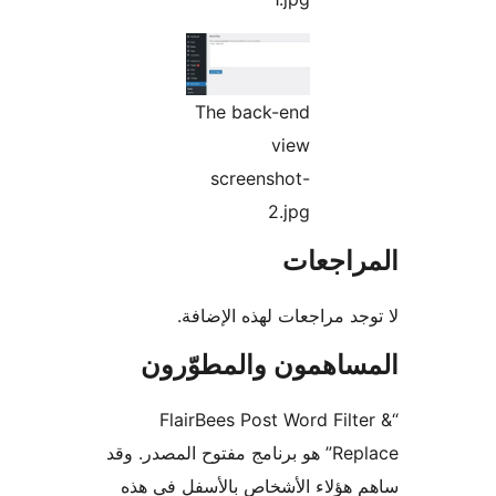
The back-end
view
screenshot-
2.jpg
راجعات
جد مراجعات لهذه الإضافة.
ساهمون والمطوّرون
“FlairBees Post Word Filt
Replace” هو برنامج مفتوح المصدر. وقد
هؤلاء الأشخاص بالأسفل في هذه