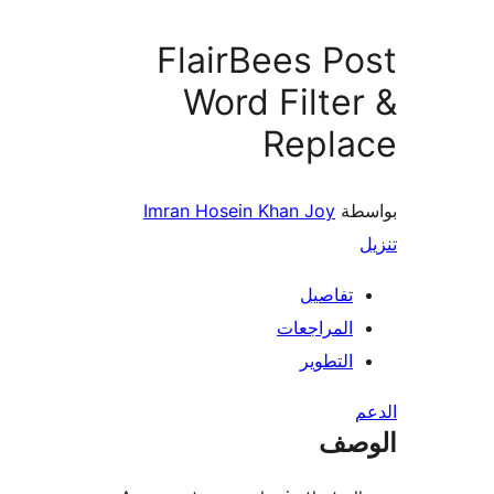
FlairBees P
Word Filte
Repla
طة
Imran Hosein Khan Joy
تفاصيل
المراجعات
التطوير
صف